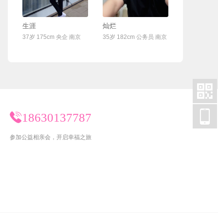
联系Ta
联系Ta
生涯
灿烂
37岁 175cm 央企 南京
35岁 182cm 公务员 南京


18630137787
参加公益相亲会，开启幸福之旅