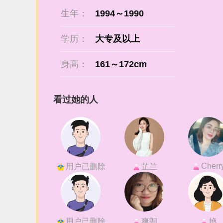
生年：
1994～1990
学历：
大专及以上
身高：
161～172cm
看过她的人
Cherr
用户已删除
芷兰
用户已删除
爽朗
艳