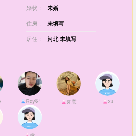
婚状：
未婚
住房：
未填写
居住：
河北 未填写
y
Roy🐯
xu
如意
缘