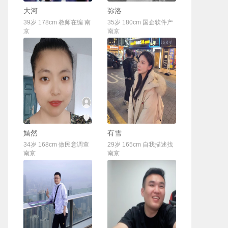
联系Ta
联系Ta
大河
弥洛
39岁 178cm 教师在编 南
35岁 180cm 国企软件产
京
南京
联系Ta
联系Ta
嫣然
有雪
34岁 168cm 做民意调查
29岁 165cm 自我描述找
南京
南京