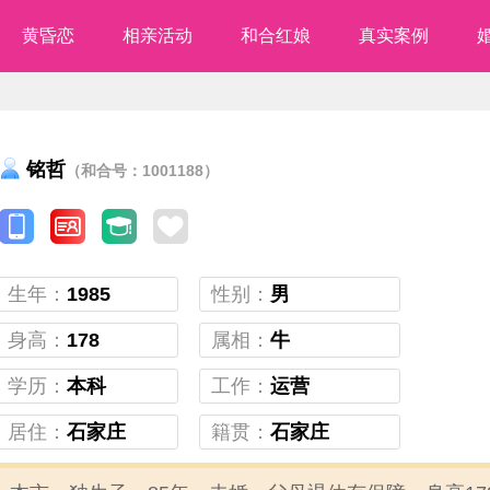
黄昏恋
相亲活动
和合红娘
真实案例
铭哲
（和合号：1001188）
生年：
1985
性别：
男
身高：
178
属相：
牛
学历：
本科
工作：
运营
居住：
石家庄
籍贯：
石家庄