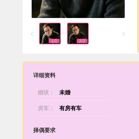


1
/
2
2
/
2
详细资料
婚状：
未婚
房车：
有房有车
择偶要求