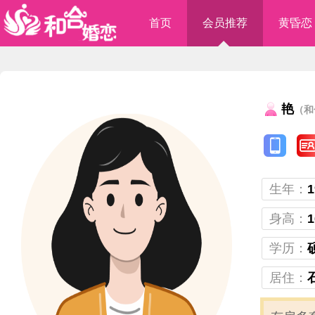
首页
会员推荐
黄昏恋
艳
（和
生年：
1
身高：
1
学历：
居住：