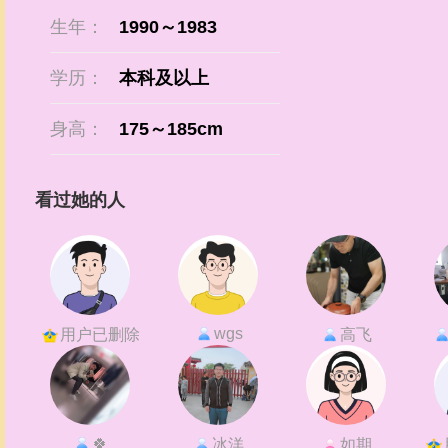
生年：
1990～1983
学历：
本科及以上
身高：
175～185cm
看过她的人
wgs
用户已删除
高飞
🍀
冰洋
如期