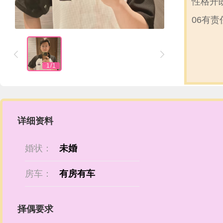
性格开
06有


1
/
1
详细资料
婚状：
未婚
房车：
有房有车
择偶要求