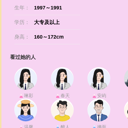
生年：
1997～1991
学历：
大专及以上
身高：
160～172cm
看过她的人
琳彩
春天
安屿
温馨
醉人
拂面