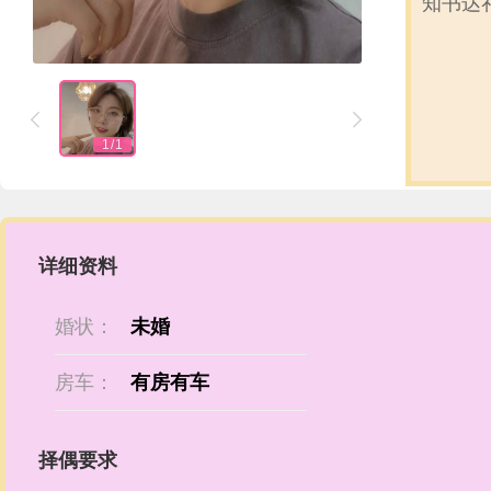
知书达


1
/
1
详细资料
婚状：
未婚
房车：
有房有车
择偶要求