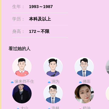
生年：
1993～1987
学历：
本科及以上
身高：
172～不限
看过她的人
缘来挡不住
润为
拂面
大山
浩林
奶油