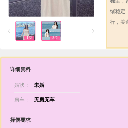
独生，
绪稳定
行，美


1
/
2
2
/
2
详细资料
婚状：
未婚
房车：
无房无车
择偶要求