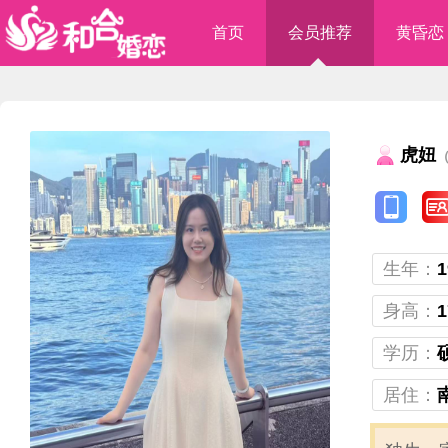
首页
会员推荐
黄昏恋
虎妞
（
生年：
1
身高：
1
学历：
居住：