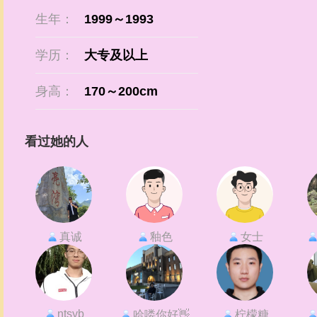
生年：
1999～1993
学历：
大专及以上
身高：
170～200cm
看过她的人
真诚
釉色
女士
ntsyb
哈喽你好👋
柠檬糖