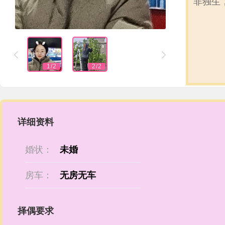
非独生


1
/
2
2
/
2
详细资料
婚状：
未婚
房车：
无房无车
择偶要求