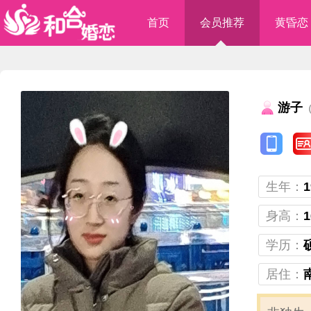
首页
会员推荐
黄昏恋
游子
（
生年：
1
身高：
1
学历：
居住：