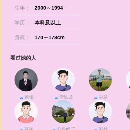
生年：
2000～1994
学历：
本科及以上
身高：
170～178cm
看过她的人
难惆
雪铁龙
中意
露高
你说啥了
家雄