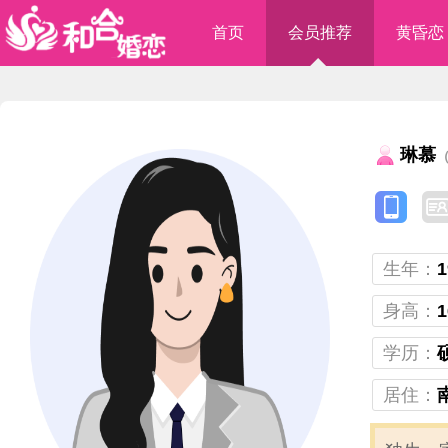
首页
会员推荐
黄昏恋
琳慕
（
生年：
1
身高：
1
学历：
居住：