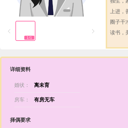
独生，
上进，
圈子干


读书，
1
/
1
详细资料
婚状：
离未育
房车：
有房无车
择偶要求