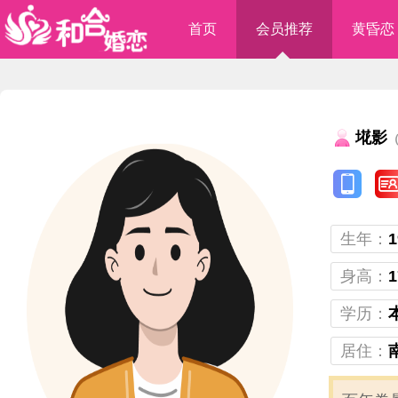
首页
会员推荐
黄昏恋
埖影
（
生年：
1
身高：
1
学历：
居住：