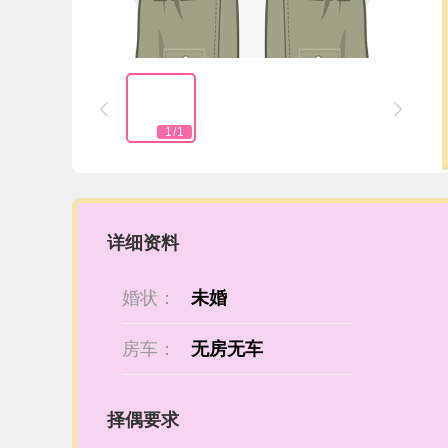


1
/
1
详细资料
婚状：
未婚
房车：
无房无车
择偶要求