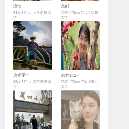
联系Ta
联系Ta
流动
龙剑
34岁 175cm 大学老师 南
29岁 178cm 芯片工程师
京
南京
联系Ta
联系Ta
典稻尾汁
93女172-
36岁 172cm 项目管理 南
33岁 172cm 江浦街道办
京
南京