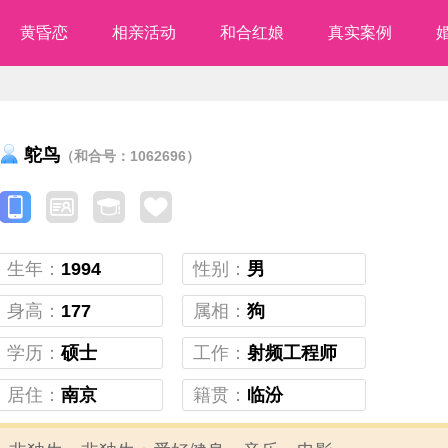
黄昏恋
相亲活动
和合红娘
真实案例
鸵鸟
（和合号：1062696）
生年：
1994
性别：
男
身高：
177
属相：
狗
学历：
硕士
工作：
射频工程师
居住：
南京
籍贯：
临汾