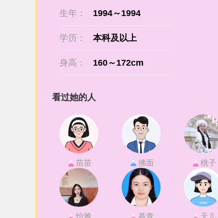
生年：
1994～1994
学历：
本科及以上
身高：
160～172cm
看过她的人
苗苗
拂面
桃子
怡雅
慕青
天儿