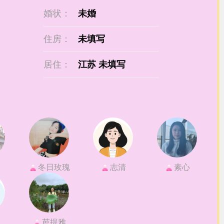
婚状：
未婚
住房：
未填写
居住：
江苏 未填写
冬日玫瑰
志清
素心
芭提雅