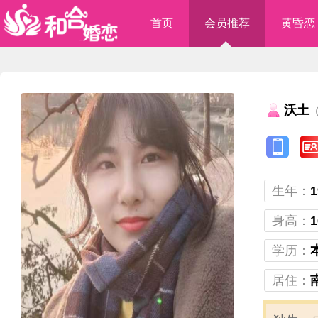
首页
会员推荐
黄昏恋
沃土
（
生年：
1
身高：
1
学历：
居住：