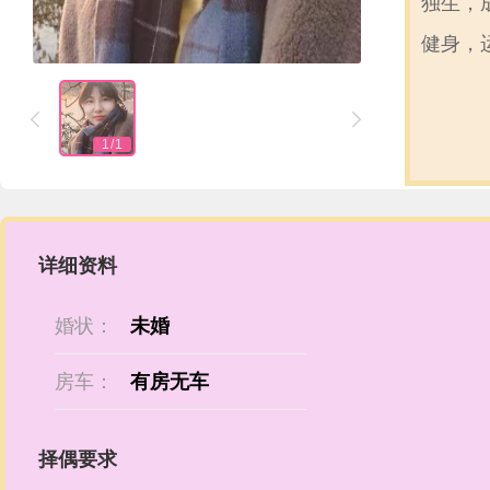
独生，
健身，


1
/
1
详细资料
婚状：
未婚
房车：
有房无车
择偶要求