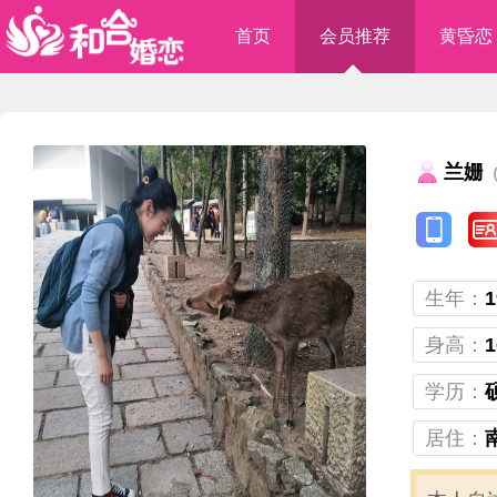
首页
会员推荐
黄昏恋
兰姗
（
生年：
1
身高：
1
学历：
居住：