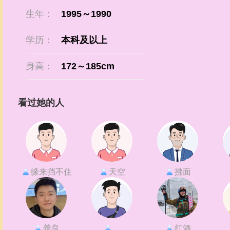
生年：
1995～1990
学历：
本科及以上
身高：
172～185cm
看过她的人
缘来挡不住
天空
拂面
善良
。
红酒