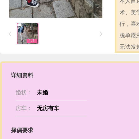
本人自
术、美
行，喜


脱单愿
1
/
1
无法发
详细资料
婚状：
未婚
房车：
无房有车
择偶要求