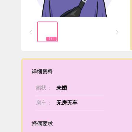


1
/
1
详细资料
婚状：
未婚
房车：
无房无车
择偶要求