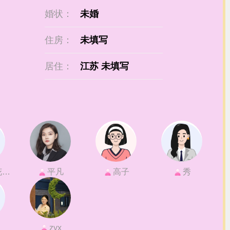
婚状：
未婚
住房：
未填写
居住：
江苏 未填写
样
平凡
高子
秀
zyx