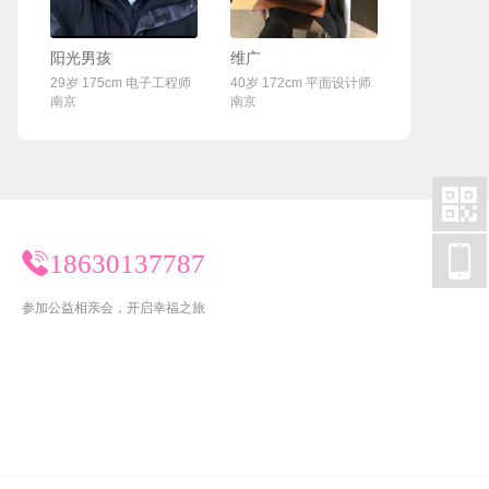
联系Ta
联系Ta
阳光男孩
维广
29岁 175cm 电子工程师
40岁 172cm 平面设计师
南京
南京


18630137787
参加公益相亲会，开启幸福之旅