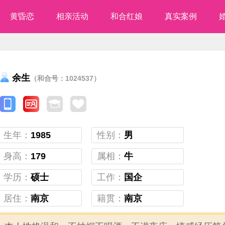
黄昏恋
相亲活动
和合红娘
真实案例
余生
（和合号：1024537）
生年：
1985
性别：
男
身高：
179
属相：
牛
学历：
硕士
工作：
国企
居住：
南京
籍贯：
南京