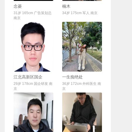
联系Ta
联系Ta
念菱
楠木
31岁 165cm 广告策划总
34岁 175cm 军人 南京
南京
联系Ta
联系Ta
江北高新区国企
一生痴绝处
29岁 178cm 国企研发 南
36岁 172cm 外科医生 南
京
京