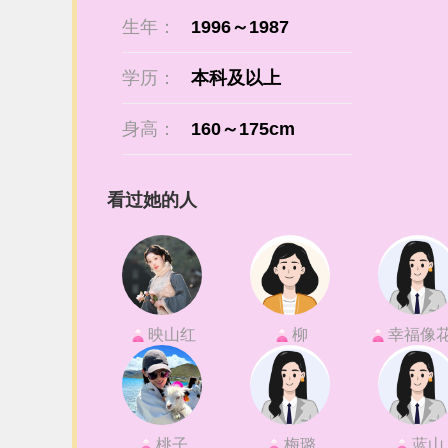
生年：
1996～1987
学历：
本科及以上
身高：
160～175cm
看过她的人
映山红
柳
幸福像花儿一
桃子
梅璐
蓝山