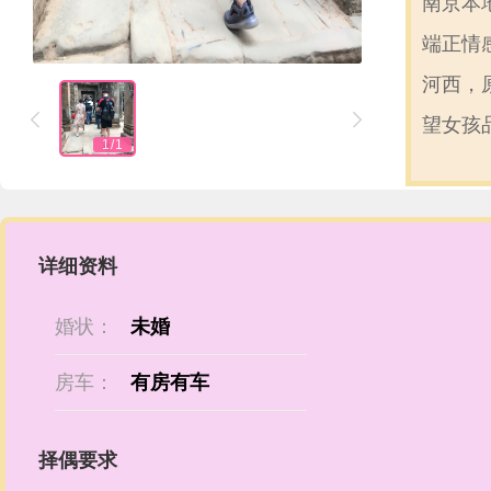
南京本
端正情
河西，


望女孩
1
/
1
详细资料
婚状：
未婚
房车：
有房有车
择偶要求