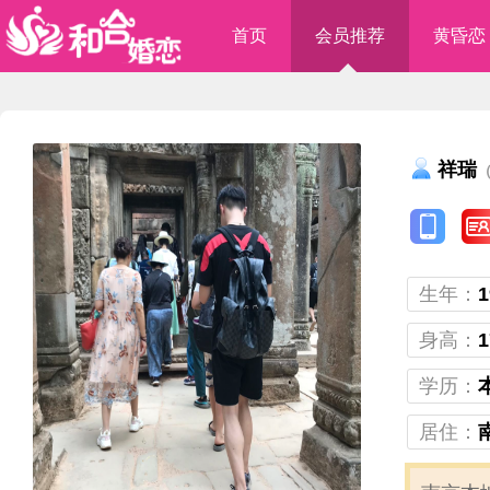
首页
会员推荐
黄昏恋
祥瑞
（
生年：
1
身高：
1
学历：
居住：