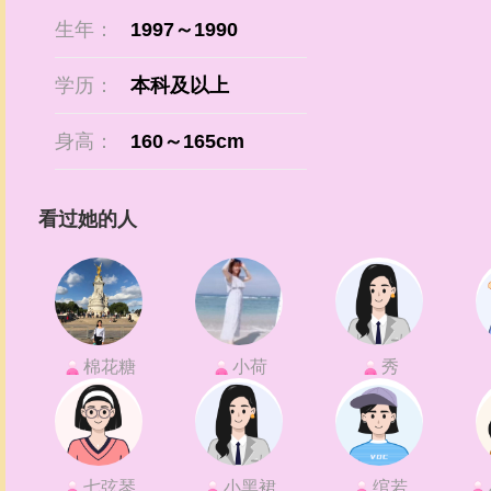
生年：
1997～1990
学历：
本科及以上
身高：
160～165cm
看过她的人
棉花糖
小荷
秀
七弦琴
小黑裙
绾若