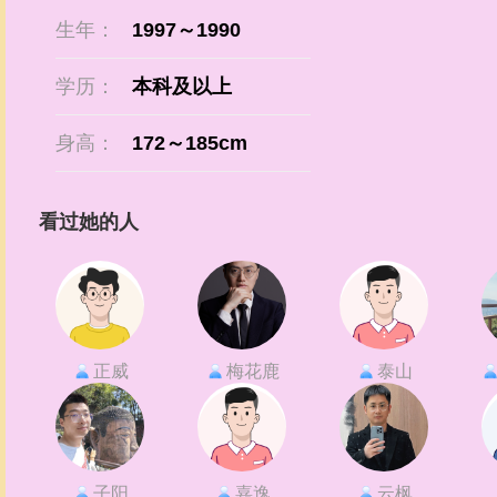
生年：
1997～1990
学历：
本科及以上
身高：
172～185cm
看过她的人
正威
梅花鹿
泰山
子阳
嘉逸
云枫