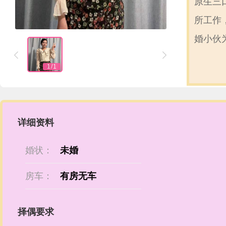
原生三
所工作
婚小伙


1
/
1
详细资料
婚状：
未婚
房车：
有房无车
择偶要求