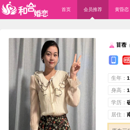
首页
会员推荐
黄昏恋
苜蓿
（
生年：
1
身高：
1
学历：
居住：