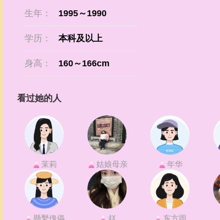
生年：
1995～1990
学历：
本科及以上
身高：
160～166cm
看过她的人
茉莉
姑娘母亲
年华
懸繫傀儡
赵
东方雨