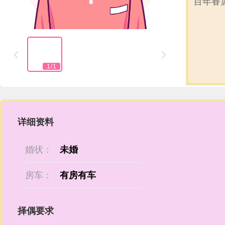
百年眷


1
/
1
详细资料
婚状：
未婚
房车：
有房有车
择偶要求