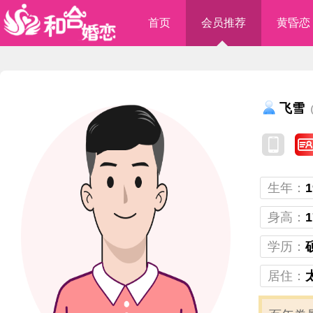
首页
会员推荐
黄昏恋
飞雪
（
生年：
1
身高：
1
学历：
居住：