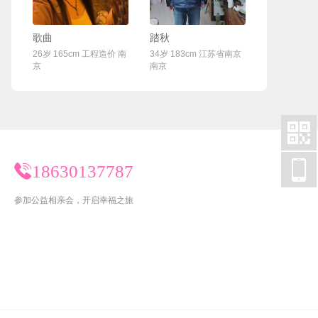
联系Ta
联系Ta
歌曲
踏秋
26岁 165cm 工程造价 南
34岁 183cm 江苏省南京
京
南京


18630137787
参加公益相亲会，开启幸福之旅