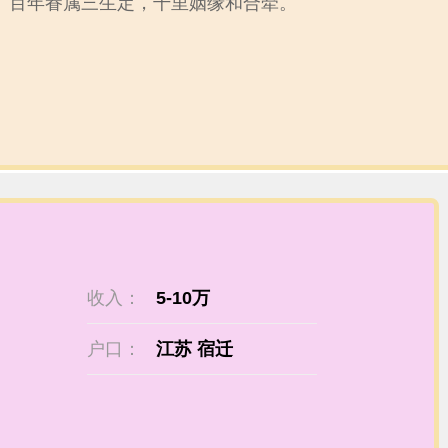
百年眷属三生定，千里姻缘和合牵。
收入：
5-10万
户口：
江苏 宿迁