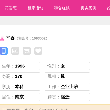
黄昏恋
相亲活动
和合红娘
真实案例
平香
（和合号：1063552）
生年：
1996
性别：
女
身高：
170
属相：
鼠
学历：
本科
工作：
企业上班
居住：
南京
籍贯：
宿迁