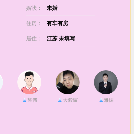
婚状：
未婚
住房：
有车有房
居住：
江苏 未填写
耀伟
大懒猫‘
难惆