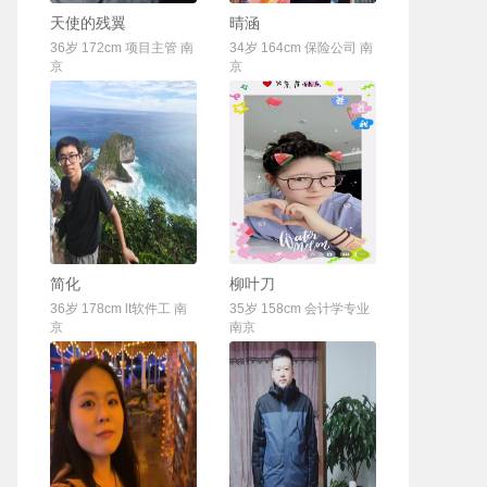
联系Ta
联系Ta
天使的残翼
晴涵
36岁 172cm 项目主管 南
34岁 164cm 保险公司 南
京
京
联系Ta
联系Ta
简化
柳叶刀
36岁 178cm lt软件工 南
35岁 158cm 会计学专业
京
南京