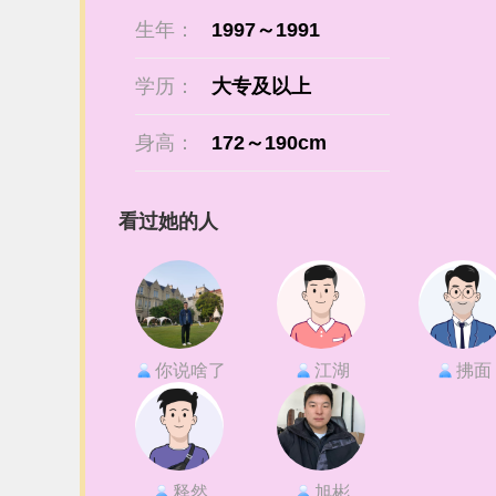
生年：
1997～1991
学历：
大专及以上
身高：
172～190cm
看过她的人
你说啥了
江湖
拂面
释然
旭彬