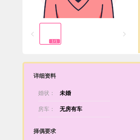


1
/
1
详细资料
婚状：
未婚
房车：
无房有车
择偶要求