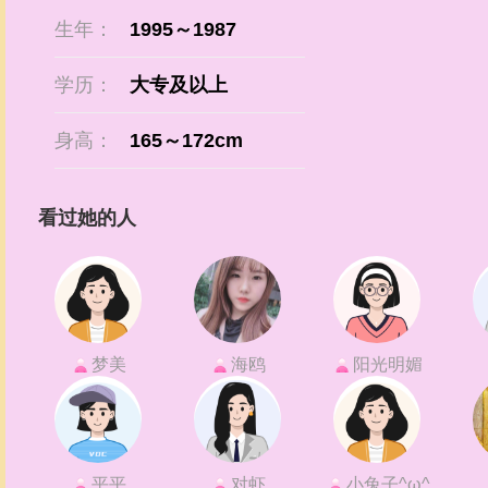
生年：
1995～1987
学历：
大专及以上
身高：
165～172cm
看过她的人
梦美
海鸥
阳光明媚
平平
对虾
小兔子^ω^