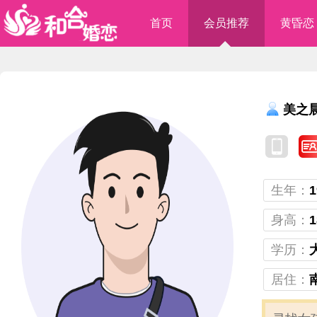
首页
会员推荐
黄昏恋
美之
生年：
1
身高：
1
学历：
居住：