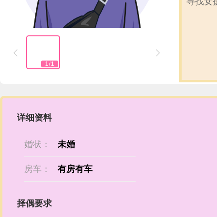
寻找女


1
/
1
详细资料
婚状：
未婚
房车：
有房有车
择偶要求